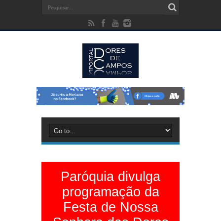
Paróquia divulga
programação da
Festa de Nossa