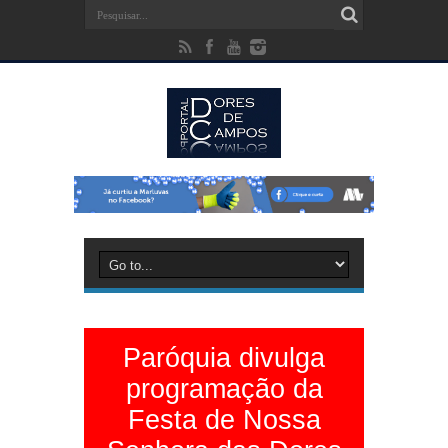
Paróquia divulga
programação da
Festa de Nossa