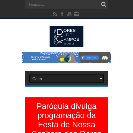
Paróquia divulga
programação da
Festa de Nossa