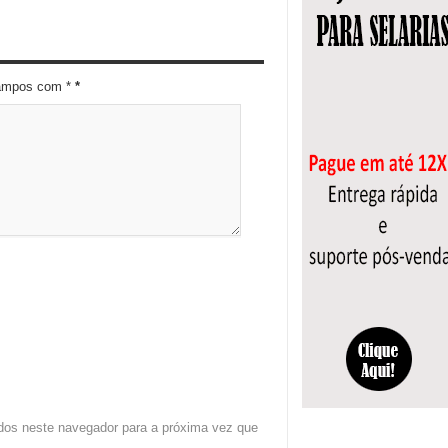
campos com *
*
dos neste navegador para a próxima vez que