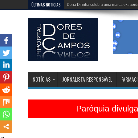
ÚLTIMAS NOTÍCIAS
Igreja Matriz está belíssima e celebrações 
NOTÍCIAS
JORNALISTA RESPONSÁVEL
FARMÁCI
Paróquia divulg