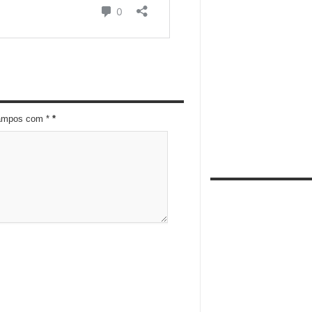
campos com *
*