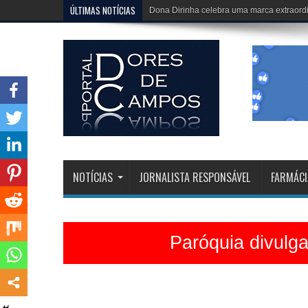
ÚLTIMAS NOTÍCIAS
Igreja Matriz está belíssima e celebrações 
NOTÍCIAS
JORNALISTA RESPONSÁVEL
FARMÁCI
Paróquia divulg