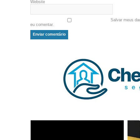
Website
Salvar meus da
eu comentar.