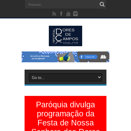
Paróquia divulga
programação da
Festa de Nossa