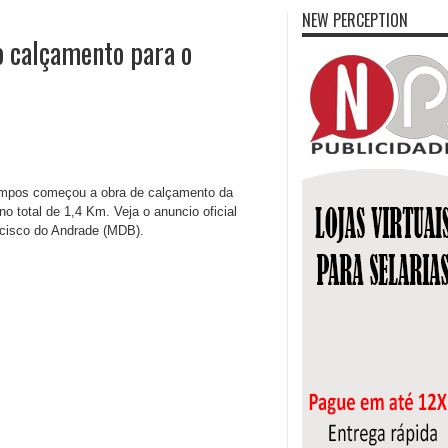
NEW PERCEPTION
o calçamento para o
 Campos começou a obra de calçamento da
 total de 1,4 Km. Veja o anuncio oficial
ncisco do Andrade (MDB).