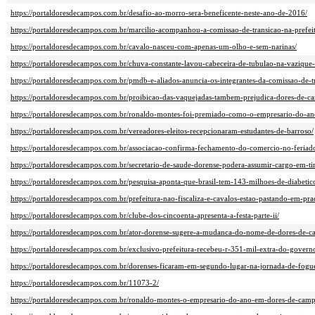
https://portaldoresdecampos.com.br/desafio-ao-morro-sera-beneficente-neste-ano-de-2016/
https://portaldoresdecampos.com.br/marcilio-acompanhou-a-comissao-de-transicao-na-prefeit
https://portaldoresdecampos.com.br/cavalo-nasceu-com-apenas-um-olho-e-sem-narinas/
https://portaldoresdecampos.com.br/chuva-constante-lavou-cabeceira-de-tubulao-na-vazique-
https://portaldoresdecampos.com.br/pmdb-e-aliados-anuncia-os-integrantes-da-comissao-de-t
https://portaldoresdecampos.com.br/proibicao-das-vaquejadas-tambem-prejudica-dores-de-c
https://portaldoresdecampos.com.br/ronaldo-montes-foi-premiado-como-o-empresario-do-a
https://portaldoresdecampos.com.br/vereadores-eleitos-recepcionaram-estudantes-de-barroso/
https://portaldoresdecampos.com.br/associacao-confirma-fechamento-do-comercio-no-feriad
https://portaldoresdecampos.com.br/secretario-de-saude-dorense-podera-assumir-cargo-em-tir
https://portaldoresdecampos.com.br/pesquisa-aponta-que-brasil-tem-143-milhoes-de-diabetic
https://portaldoresdecampos.com.br/prefeitura-nao-fiscaliza-e-cavalos-estao-pastando-em-pra
https://portaldoresdecampos.com.br/clube-dos-cincoenta-apresenta-a-festa-parte-ii/
https://portaldoresdecampos.com.br/ator-dorense-sugere-a-mudanca-do-nome-de-dores-de-c
https://portaldoresdecampos.com.br/exclusivo-prefeitura-recebeu-r-351-mil-extra-do-governo
https://portaldoresdecampos.com.br/dorenses-ficaram-em-segundo-lugar-na-jornada-de-fogue
https://portaldoresdecampos.com.br/11073-2/
https://portaldoresdecampos.com.br/ronaldo-montes-o-empresario-do-ano-em-dores-de-camp