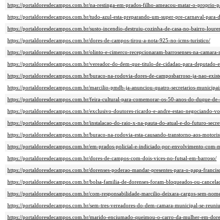
https://portaldoresdecampos.com.br/na-restinga-em-prados-filho-ameacou-matar-o-proprio-p
https://portaldoresdecampos.com.br/tudo-azul-esta-preparando-um-super-pre-carnaval-para-
https://portaldoresdecampos.com.br/susto-incendio-destruiu-cozinha-de-casa-no-bairro-loure
https://portaldoresdecampos.com.br/dores-de-campos-tirou-a-nota-925-no-icms-turistico/
https://portaldoresdecampos.com.br/olinto-e-cimerco-recepcionaram-barrosenses-na-camara-
https://portaldoresdecampos.com.br/vereador-do-dem-que-titulo-de-cidadao-para-deputado-e
https://portaldoresdecampos.com.br/buraco-na-rodovia-dores-de-camposbarroso-ja-nao-exist
https://portaldoresdecampos.com.br/marcilio-pmdb-ja-anunciou-quatro-secretarios-municipai
https://portaldoresdecampos.com.br/feira-cultural-para-comemorar-os-50-anos-do-duque-de-
https://portaldoresdecampos.com.br/exclusivo-doutores-ricardo-e-andre-estao-negociando-vol
https://portaldoresdecampos.com.br/instalacao-do-raio-x-na-pauta-do-atual-e-do-futuro-secret
https://portaldoresdecampos.com.br/buraco-na-rodovia-esta-causando-transtorno-aos-motorist
https://portaldoresdecampos.com.br/em-prados-policial-e-indiciado-por-envolvimento-com-
https://portaldoresdecampos.com.br/dores-de-campos-com-dois-vices-no-futsal-em-barroso/
https://portaldoresdecampos.com.br/dorenses-poderao-mandar-presentes-para-o-papa-francis
https://portaldoresdecampos.com.br/bolsa-familia-de-dorenses-foram-bloqueados-ou-cancela
https://portaldoresdecampos.com.br/com-responsabilidade-marcilio-deixara-cargos-sem-nom
https://portaldoresdecampos.com.br/sem-tres-vereadores-do-dem-camara-municipal-se-reuniu
https://portaldoresdecampos.com.br/marido-enciumado-queimou-o-carro-da-mulher-em-dore