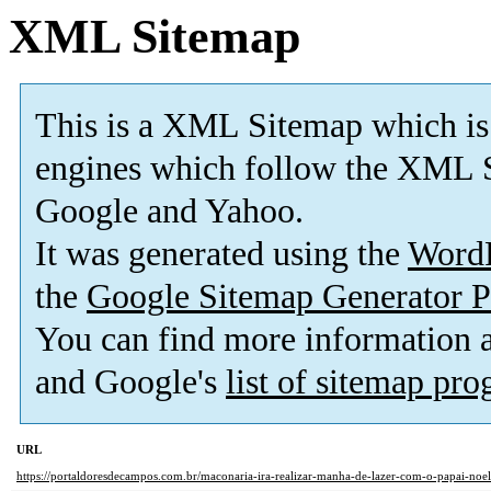
XML Sitemap
This is a XML Sitemap which is
engines which follow the XML S
Google and Yahoo.
It was generated using the
Word
the
Google Sitemap Generator P
You can find more information
and Google's
list of sitemap pr
URL
https://portaldoresdecampos.com.br/maconaria-ira-realizar-manha-de-lazer-com-o-papai-noel