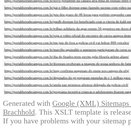
https://portaldoresdecampos.com.br/novo-presidente-da-camara-sera-tema-de-reuniao-entre-v
https://portaldoresdecampos.com.br/pai-e-filho-dorense-estao-fazendo-sucesso-com-video-na-
https://portaldoresdecampos.com.br/juiz-deu-prazo-de-48-horas-para-prefeito-responder-cam
https://portaldoresdecampos.com.br/pmdb-dorense-foi-beneficiado-com-a-vitoria-de-kalil-e
https://portaldoresdecampos.com.br/trilhao-solidario-da-apae-reuniu-50-jepeeiros-em-dores-
https://portaldoresdecampos.com.br/veja-o-video-oficial-do-encontro-de-carros-antigos-deste
https://portaldoresdecampos.com.br/em-juiz-de-fora-a-policia-civil-vai-leiloar-800-veiculos/
https://portaldoresdecampos.com.br/marcilio-aguinaldo-e-assessores-participaram-de-curso-n
https://portaldoresdecampos.com.br/dia-de-finados-texto-escrito-pela-filosofa-sirlene-aliane/
https://portaldoresdecampos.com.br/dorenses-receberam-a-imagem-de-nossa-senhora-de-fati
https://portaldoresdecampos.com.br/inep-confirma-suspensao-do-enem-nos-campus-da-ufsj/
https://portaldoresdecampos.com.br/deputados-do-pt-preparam-emendas-de-r-1-milhao-para-
https://portaldoresdecampos.com.br/ainda-nao-terminou-afirmou-delegado-da-policia-civil/
https://portaldoresdecampos.com.br/programa-incentiva-criancas-e-adolescentes-doarem-san
Generated with
Google (XML) Sitemaps G
Brachhold
. This XSLT template is releas
If you have problems with your sitemap p