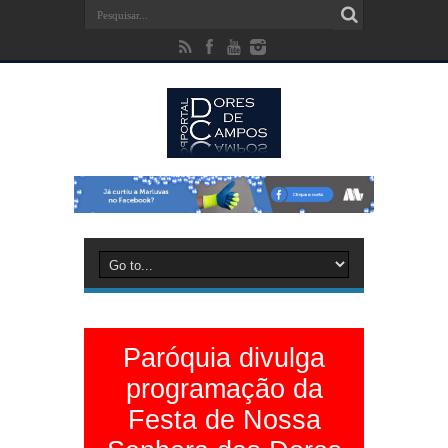
Paróquia divulga
programação da
Festa de Nossa