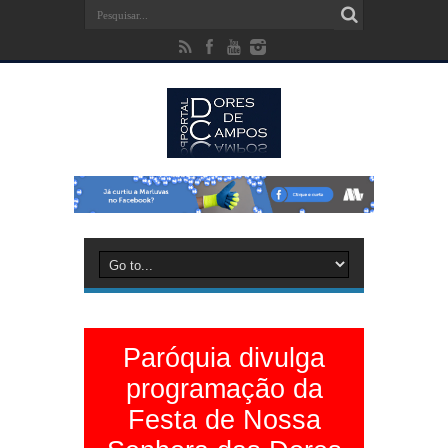
Paróquia divulga
programação da
Festa de Nossa