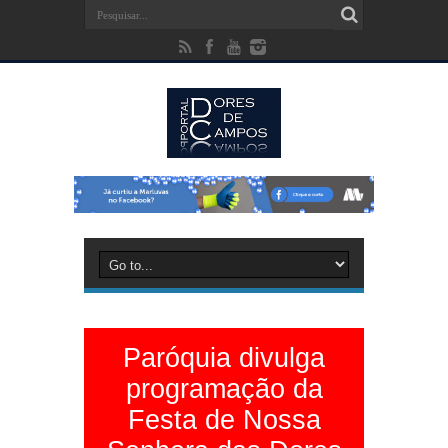
Paróquia divulga
programação da
Festa de Nossa