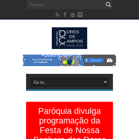
Paróquia divulga
programação da
Festa de Nossa