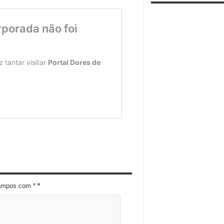
campos com *
*