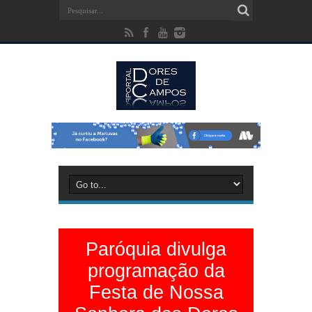
Paróquia divulga
programação da
Festa de Nossa