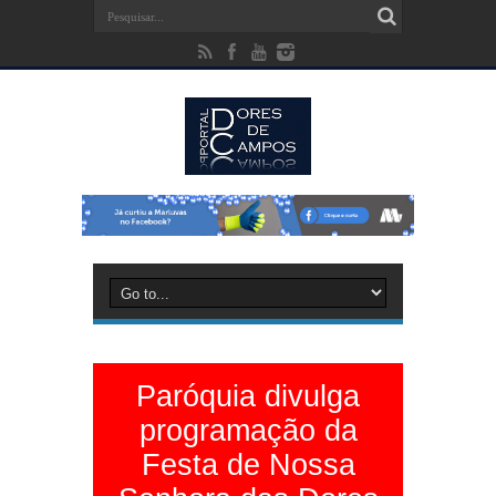
Paróquia divulga
programação da
Festa de Nossa