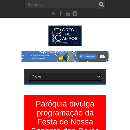
Paróquia divulga
programação da
Festa de Nossa