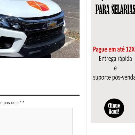
campos com *
*