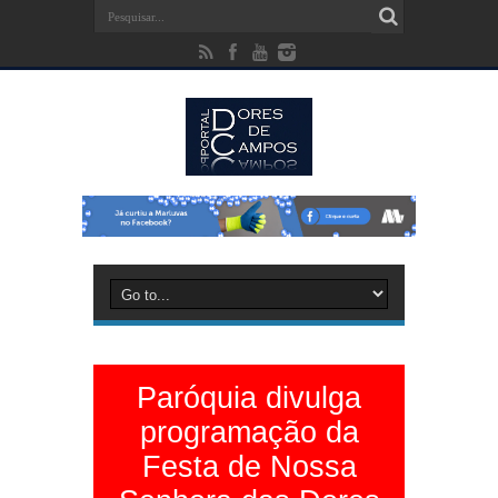
Paróquia divulga
programação da
Festa de Nossa