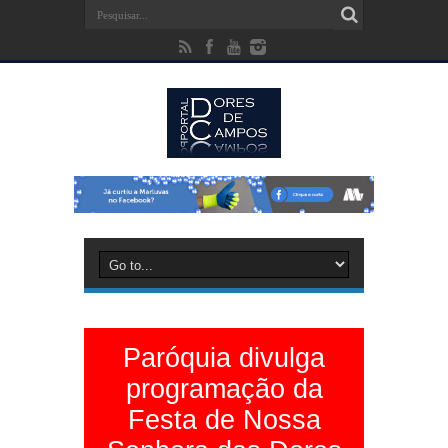
Paróquia divulga
programação da
Festa de Nossa