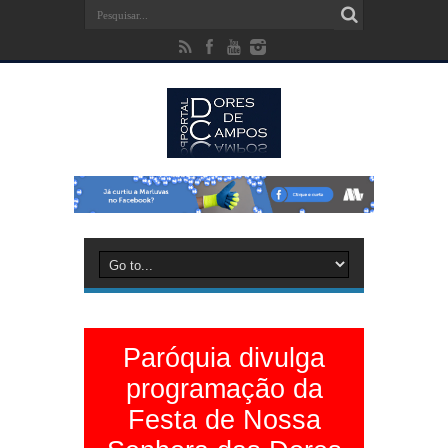
Paróquia divulga
programação da
Festa de Nossa