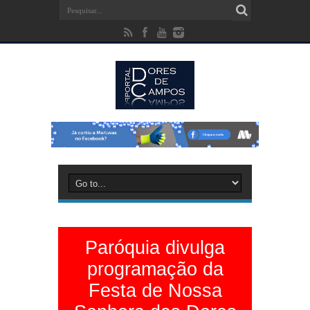
Paróquia divulga
programação da
Festa de Nossa