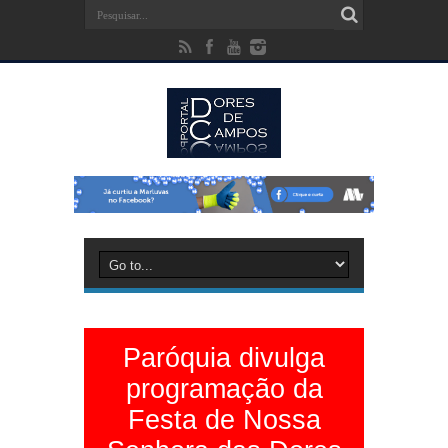
Paróquia divulga
programação da
Festa de Nossa