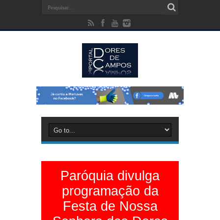
Paróquia divulga
programação da
Festa de Nossa