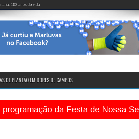
nária: 102 anos de vida
AS DE PLANTÃO EM DORES DE CAMPOS
a programação da Festa de Nossa S