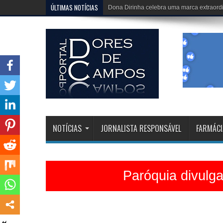
ÚLTIMAS NOTÍCIAS
Igreja Matriz está belíssima e celebrações 
NOTÍCIAS
JORNALISTA RESPONSÁVEL
FARMÁCI
Paróquia divulg