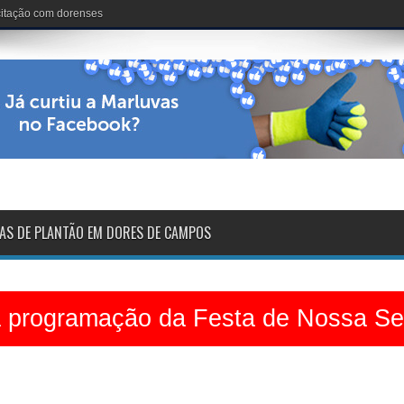
nária: 102 anos de vida
AS DE PLANTÃO EM DORES DE CAMPOS
a programação da Festa de Nossa S