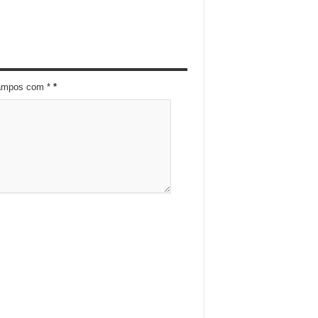
campos com *
*