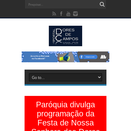
Paróquia divulga
programação da
Festa de Nossa