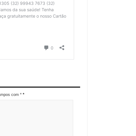
campos com *
*