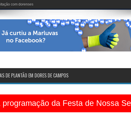
nária: 102 anos de vida
AS DE PLANTÃO EM DORES DE CAMPOS
a programação da Festa de Nossa S