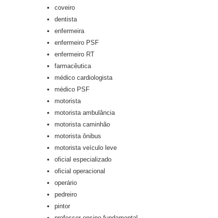
coveiro
dentista
enfermeira
enfermeiro PSF
enfermeiro RT
farmacêutica
médico cardiologista
médico PSF
motorista
motorista ambulância
motorista caminhão
motorista ônibus
motorista veículo leve
oficial especializado
oficial operacional
operário
pedreiro
pintor
professor ensino fundamental