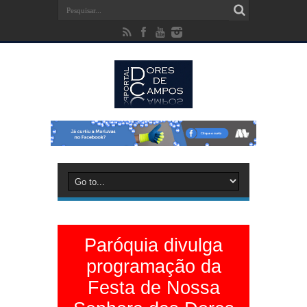
Paróquia divulga
programação da
Festa de Nossa