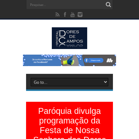
Paróquia divulga
programação da
Festa de Nossa