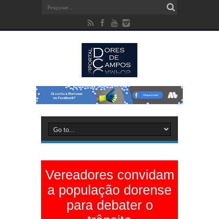
Vereadores convidam
a população dorense
para debater o