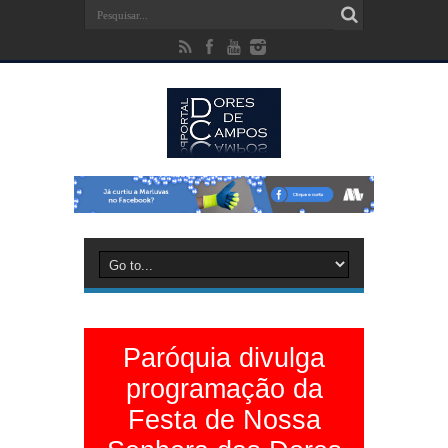
Paróquia divulga
programação da
Festa de Nossa