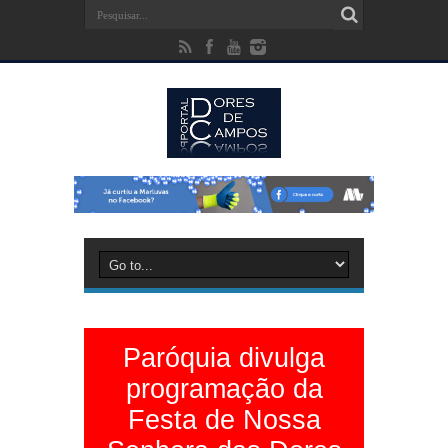
Paróquia divulga
programação da
Festa de Nossa