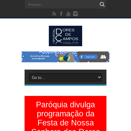
Paróquia divulga
programação da
Festa de Nossa