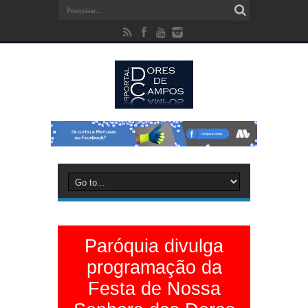
Paróquia divulga
programação da
Festa de Nossa