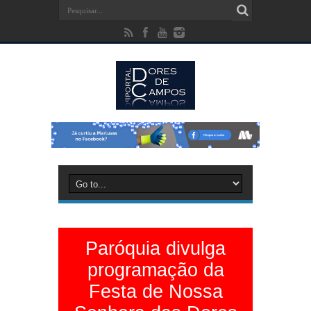
Paróquia divulga
programação da
Festa de Nossa