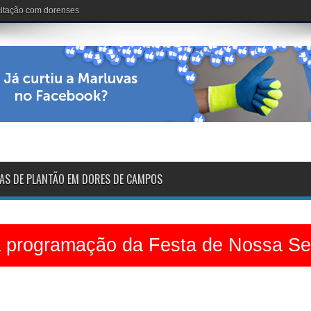
nária: 102 anos de vida
AS DE PLANTÃO EM DORES DE CAMPOS
a programação da Festa de Nossa S