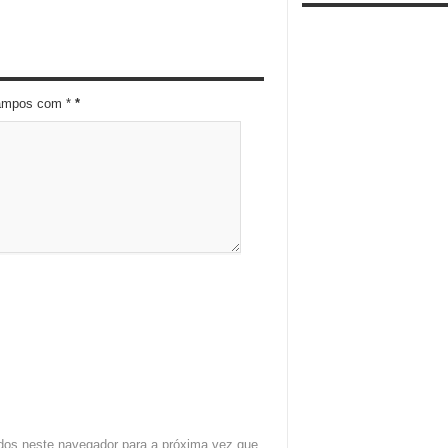
campos com *
*
dos neste navegador para a próxima vez que