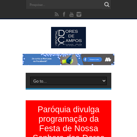
Paróquia divulga
programação da
Festa de Nossa