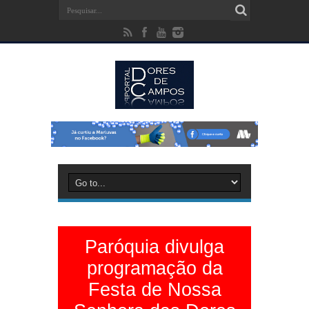
Paróquia divulga
programação da
Festa de Nossa