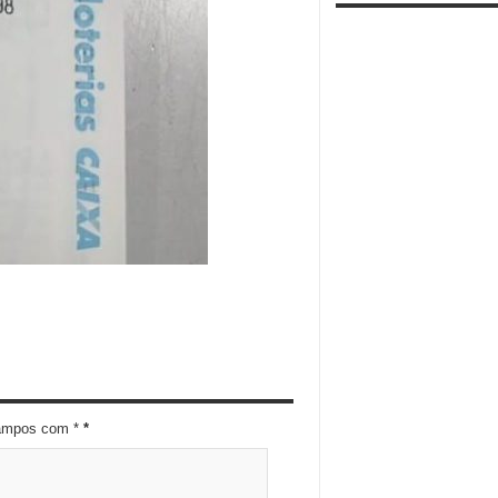
campos com *
*