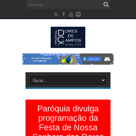
Paróquia divulga
programação da
Festa de Nossa