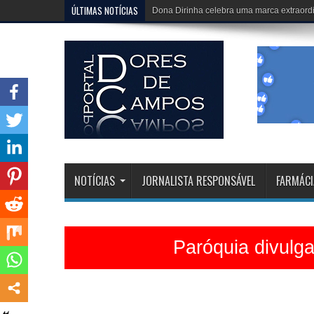
ÚLTIMAS NOTÍCIAS
Igreja Matriz está belíssima e celebrações 
NOTÍCIAS
JORNALISTA RESPONSÁVEL
FARMÁCI
Paróquia divulg