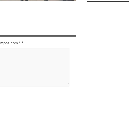
campos com *
*