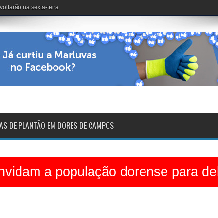
dinário no Clube dos 50
AS DE PLANTÃO EM DORES DE CAMPOS
vidam a população dorense para deb