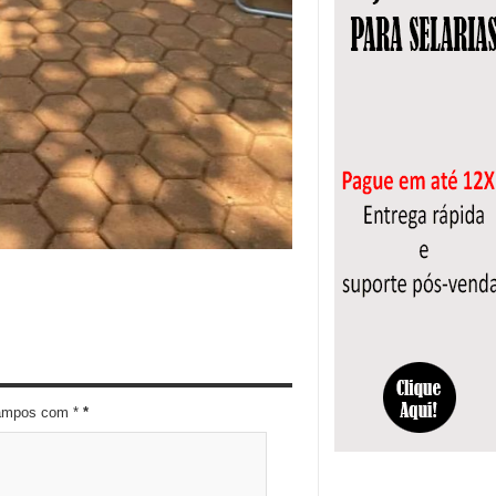
campos com *
*