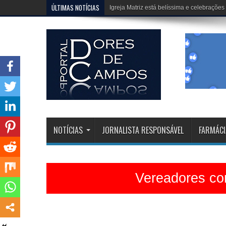
ÚLTIMAS NOTÍCIAS
Erivélton e HJ, fazem um trabalho extraor
NOTÍCIAS
JORNALISTA RESPONSÁVEL
FARMÁCI
Vereadores con