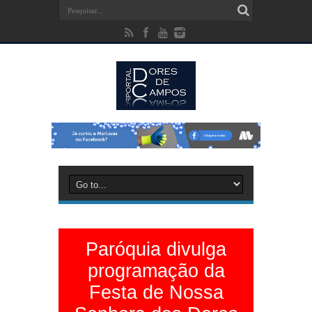
Paróquia divulga
programação da
Festa de Nossa