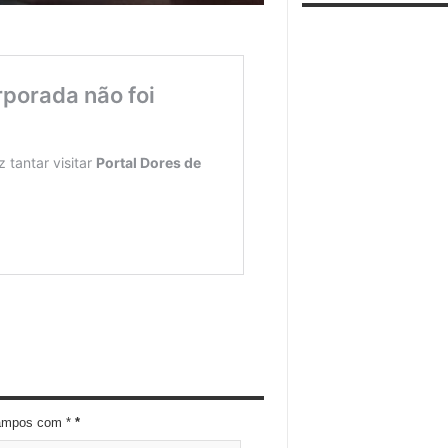
campos com *
*