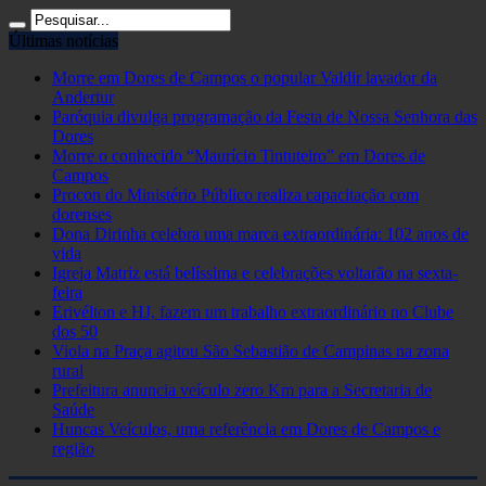
Últimas notícias
Morre em Dores de Campos o popular Valdir lavador da
Andertur
Paróquia divulga programação da Festa de Nossa Senhora das
Dores
Morre o conhecido “Maurício Tintuteiro” em Dores de
Campos
Procon do Ministério Público realiza capacitação com
dorenses
Dona Dirinha celebra uma marca extraordinária: 102 anos de
vida
Igreja Matriz está belíssima e celebrações voltarão na sexta-
feira
Erivélton e HJ, fazem um trabalho extraordinário no Clube
dos 50
Viola na Praça agitou São Sebastião de Campinas na zona
rural
Prefeitura anuncia veículo zero Km para a Secretaria de
Saúde
Huncas Veículos, uma referência em Dores de Campos e
região