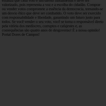
enfatiza que cada voto é um direito fundamental e deve ser
valorizado, pois representa a voz e a escolha do cidadão. Comprar
ou vender votos compromete a essência da democracia, tornando-se
um desvio ético que deve ser combatido. O voto deve ser exercido
com responsabilidade e liberdade, garantindo um futuro justo para
todos. Se você vender o seu voto, você se torna o responsável direto
pela vitória dos medíocres, corruptos e cafajestes e, as
consequências são quatro anos de desgoverno! É a nossa opinião!
Portal Dores de Campos!