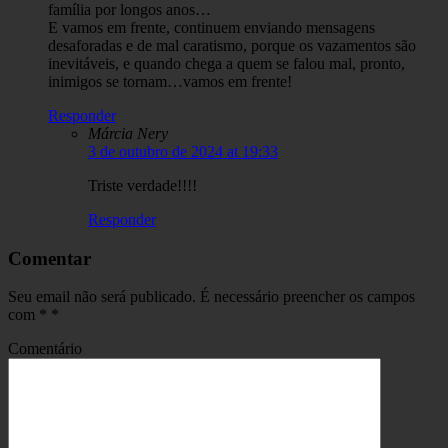
família por longos anos…
E vamos em frente, continuem enviando mensagens
desaforadas e de mal caratismo, porque os vazamentos são
inevitáveis, e quando chega a quem se falou mal, pronto,
inimigos se tornam…vamos em frente!
Responder
Márcia Nery
3 de outubro de 2024 at 19:33
Triste verdade!!!!
Responder
Comentar
Seu email não será publicado. É necessário preencher os campos
com *
*
Comentário