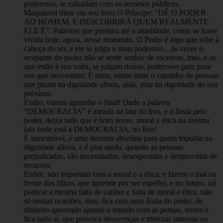
poderosos, se esbaldam com os recursos públicos.
Maquiavel disse em seu livro O Príncipe: “DÊ O PODER
AO HOMEM, E DESCOBRIRÁ QUEM REALMENTE
ELE É”. Palavras que perdura até a atualidade, como se fosse
vivida hoje, agora, nesse momento. O Poder é algo que sobe à
cabeça do ser, e ele se julga o mais poderoso…às vezes o
ocupante do poder não se sente senhor de escravos, mas, e os
que estão à sua volta, se julgam donos, poderosos para pisar
nos que necessitam. É triste, muito triste o caminho de pessoas
que pisam na dignidade alheia, aliás, pisa na dignidade do seu
próximo.
Então, vamos aguardar o final! Onde a palavra
“DEMOCRACIA” é atirada na lata do lixo, e a ânsia pelo
poder, deixa tudo que é bom senso, moral e ética na mesma
lata onde está a DEMOCRACIA, no lixo!
É lamentável, é uma desonra absoluta para quem tripudia na
dignidade alheia, e é pior ainda, quando as pessoas
prejudicadas, são necessitadas, desesperadas e desprovidas de
recursos.
Enfim, não importam com a moral e a ética, e fazem o mal na
frente dos filhos, que aprende por ser espelho, e no futuro, irá
praticar a mesma falta de caráter e falta de moral e ética, não
só nessas ocasiões, mas, fica com uma ânsia do poder, de
dinheiro querendo ajuntar o mundo com as pernas, morre e
fica tudo aí, que provoca desavenças e tristezas imensas na