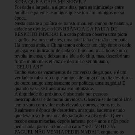
SERÁ QUE A CAPA ME SERVIU?
Foi dada a largada, a alguns dias, para as inimizades entre
famílias e parentes e amigos que se tornam inimigos nessa
época.
Nesta cidade a política se transformou em campo de batalha, a
cidade se divide, e a IGNORÂNCIA E A FALTA DE
RESPEITO IMPERA! E a cada política observa uma piora
significativa nos embates, uma total falta de razão e empatia.
Há tempos atrás, a China tentou colocar um chip entre o dedo
polegar e o indicador de cada ser humano, mas, houve uma
revolta imensa, e deixaram a ideia do chip, mas, descobriram
forma muito mais eficaz de destruir o ser humano,
“CELULAR!”
Tenho visto os vazamentos de conversas de grupos, e é um
verdadeiro absurdo o que amigos de longa data, diz desaforos
do outro amigo simplesmente por política, uma tragédia! E
quando vaza, se transforma em inimizade.
A dignidade do próximo, é pisoteada por pessoas
inescrupulosas e de moral duvidosa. Observa-se de tudo! Uns
tem o voto com valor mais elevado, outros, alguns reais.
Realmente é época de desordem, anarquia, baderna e tudo
que leva o ser humano a degradação e a discórdia. Quem
recebe essas mixarias, depois lamenta por 4 anos e não pode
pedir nada, para não tomar na cara: “SEU VOTO JÁ
PAGUEI, NÃO VENHA PEDIR NADA!”, enquanto os