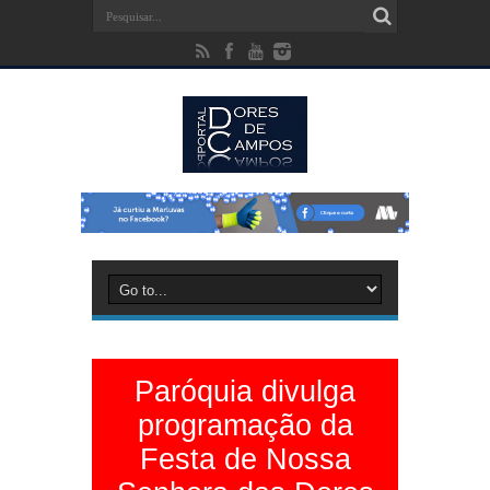
Paróquia divulga
programação da
Festa de Nossa