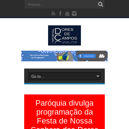
Paróquia divulga
programação da
Festa de Nossa