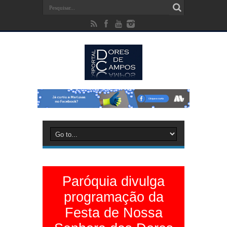
Paróquia divulga
programação da
Festa de Nossa