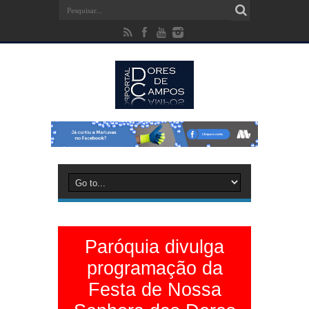
Paróquia divulga
programação da
Festa de Nossa